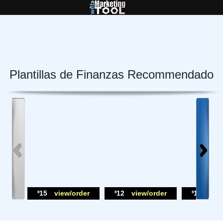
Plantillas de Finanzas Recommendado
15
view/order
12
view/order
12
view
$
$
$