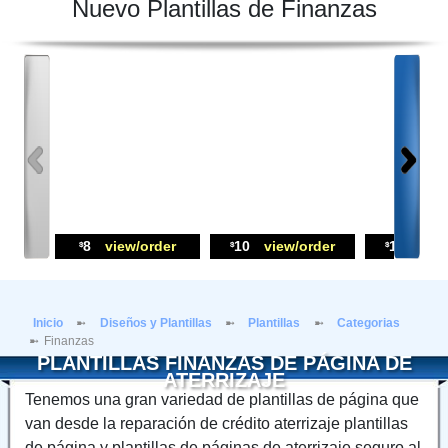
Nuevo Plantillas de Finanzas
8
view/order
10
view/order
14
view
$
$
$
Inicio
Diseños y Plantillas
Plantillas
Categorias
Finanzas
PLANTILLAS FINANZAS DE PÁGINA DE
ATERRIZAJE
Tenemos una gran variedad de plantillas de página que
van desde la reparación de crédito aterrizaje plantillas
de página y plantillas de páginas de aterrizaje seguro al